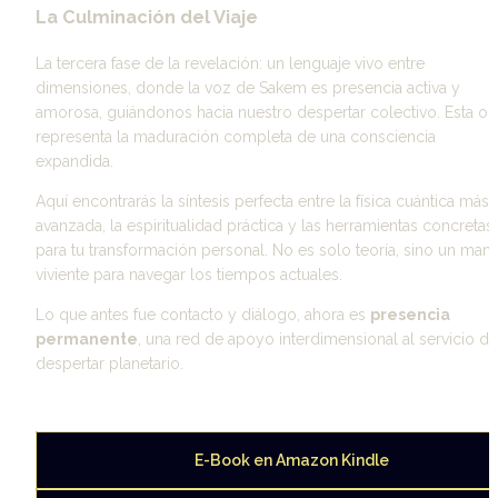
La Culminación del Viaje
La tercera fase de la revelación: un lenguaje vivo entre 
dimensiones, donde la voz de Sakem es presencia activa y 
amorosa, guiándonos hacia nuestro despertar colectivo. Esta obr
representa la maduración completa de una consciencia 
expandida.
Aquí encontrarás la síntesis perfecta entre la física cuántica más 
avanzada, la espiritualidad práctica y las herramientas concretas 
para tu transformación personal. No es solo teoría, sino un manu
viviente para navegar los tiempos actuales.
Lo que antes fue contacto y diálogo, ahora es 
presencia 
permanente
, una red de apoyo interdimensional al servicio del
despertar planetario.
E-Book en Amazon Kindle