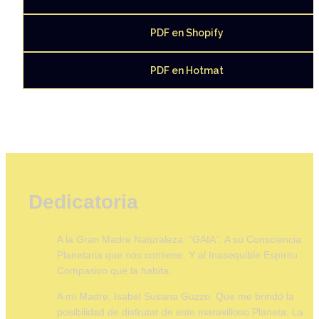
PDF en Shopify
PDF en Hotmat
Dedicatoria
A la Gran Madre Naturaleza: “GAIA”. A su Consciencia 
Planetaria que nos contiene. Y al Inasequible Espíritu 
Compasivo que la habita. 
A mi Madre, Isabel Susana Guzzo. Que me brindó la 
posibilidad de disfrutar de este maravilloso Planeta: La 