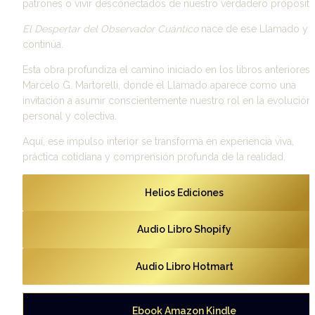
patrones o vivir desconectados de nuestro verdadero propósito
El Despertar del Observador Cuántico
 nace de ese Llamado y l
continúa. 
Esta obra profundiza el camino iniciado en los libros anteriores 
Marcelo G. Martorelli, donde el Llamado aparece como una 
invitación a asumir conscientemente nuestro rol en la evolución 
personal y colectiva. 
Aquí, ese impulso interior se transforma en experiencia viva, 
práctica cotidiana y comprensión profunda de la realidad.
Helios Ediciones
Audio Libro Shopify
Audio Libro Hotmart
Ebook Amazon Kindle